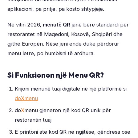
aplikacioni, pa pritje, pa kosto shtypjeje.
Në vitin 2026,
menutë QR
janë bërë standardi për
restorantet në Maqedoni, Kosovë, Shqipëri dhe
gjithë Europën. Nëse jeni ende duke përdorur
menu letre, po humbisni të ardhura.
Si Funksionon një Menu QR?
Krijoni menunë tuaj digjitale në një platformë si
do
X
menu
do
X
menu gjeneron një kod QR unik për
restorantin tuaj
E printoni atë kod QR në ngjitëse, qëndresa ose