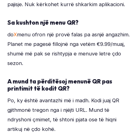
pajisje. Nuk kërkohet kurrë shkarkim aplikacioni.
Sa kushton një menu QR?
do
X
menu ofron një provë falas pa asnjë angazhim.
Planet me pagesë fillojnë nga vetëm €9.99/muaj,
shumë më pak se rishtypja e menuve letre çdo
sezon.
A mund ta përditësoj menunë QR pas
printimit të kodit QR?
Po, ky është avantazhi më i madh. Kodi juaj QR
gjithmonë tregon nga i njëjti URL. Mund të
ndryshoni çmimet, të shtoni pjata ose të hiqni
artikuj në çdo kohë.