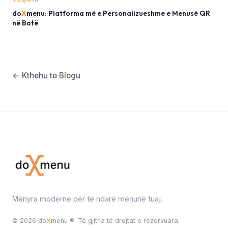
do
X
menu: Platforma më e Personalizueshme e Menusë QR
në Botë
← Kthehu te Blogu
Mënyra moderne për të ndarë menunë tuaj.
© 2026 do
X
menu ®. Të gjitha të drejtat e rezervuara.