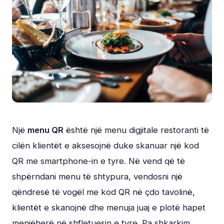
Një
menu QR
është një menu digjitale restoranti të
cilën klientët e aksesojnë duke skanuar një kod
QR me smartphone-in e tyre. Në vend që të
shpërndani menu të shtypura, vendosni një
qëndresë të vogël me kod QR në çdo tavolinë,
klientët e skanojnë dhe menuja juaj e plotë hapet
menjëherë në shfletuesin e tyre. Pa shkarkim