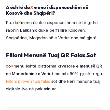
A është do
X
menu i disponueshëm në
Kosovë dhe Shqipëri?
Po. do
X
menu është i disponueshëm në të gjithë
rajonin Ballkanik duke përfshirë Kosovën,
Shqipërinë, Maqedoninë e Veriut dhe më gjerë.
Filloni Menunë Tuaj QR Falas Sot
do
X
menu është platforma kryesore e
menusë QR
në Maqedoninë e Veriut
me mbi 90% pjesë tregu.
Filloni provën tuaj falas
sot dhe keni menunë tuaj
digjitale live në pak minuta.