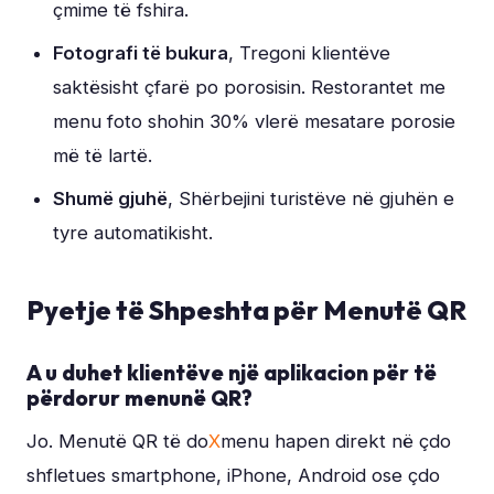
çmime të fshira.
Fotografi të bukura
, Tregoni klientëve
saktësisht çfarë po porosisin. Restorantet me
menu foto shohin 30% vlerë mesatare porosie
më të lartë.
Shumë gjuhë
, Shërbejini turistëve në gjuhën e
tyre automatikisht.
Pyetje të Shpeshta për Menutë QR
A u duhet klientëve një aplikacion për të
përdorur menunë QR?
Jo. Menutë QR të do
X
menu hapen direkt në çdo
shfletues smartphone, iPhone, Android ose çdo