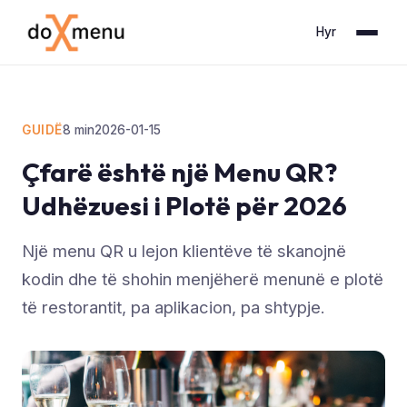
Hyr
GUIDË
8
min
2026-01-15
Çfarë është një Menu QR?
Udhëzuesi i Plotë për 2026
Një menu QR u lejon klientëve të skanojnë
kodin dhe të shohin menjëherë menunë e plotë
të restorantit, pa aplikacion, pa shtypje.