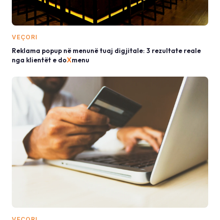
VEÇORI
Reklama popup në menunë tuaj digjitale: 3 rezultate reale
nga klientët e do
X
menu
VEÇORI