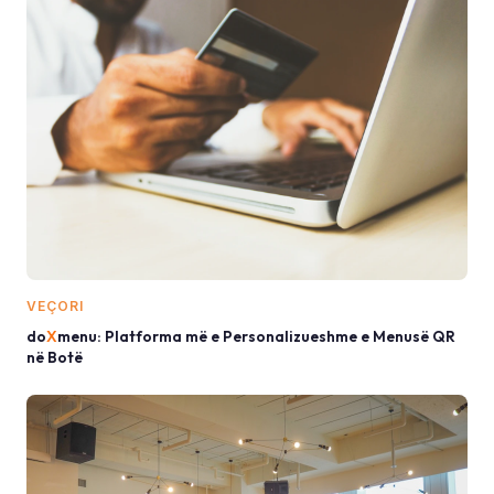
VEÇORI
do
X
menu: Platforma më e Personalizueshme e Menusë QR
në Botë