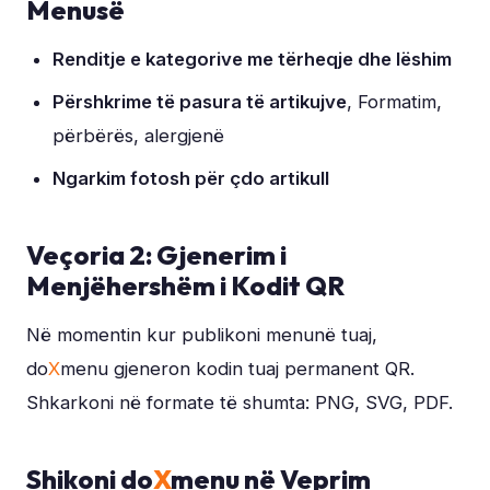
Menusë
Renditje e kategorive me tërheqje dhe lëshim
Përshkrime të pasura të artikujve
, Formatim,
përbërës, alergjenë
Ngarkim fotosh për çdo artikull
Veçoria 2: Gjenerim i
Menjëhershëm i Kodit QR
Në momentin kur publikoni menunë tuaj,
do
X
menu gjeneron kodin tuaj permanent QR.
Shkarkoni në formate të shumta: PNG, SVG, PDF.
Shikoni do
X
menu në Veprim