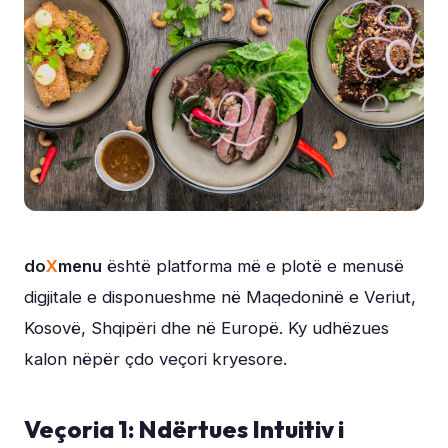
do
X
menu
është platforma më e plotë e menusë
digjitale e disponueshme në Maqedoninë e Veriut,
Kosovë, Shqipëri dhe në Europë. Ky udhëzues
kalon nëpër çdo veçori kryesore.
Veçoria 1: Ndërtues Intuitiv i