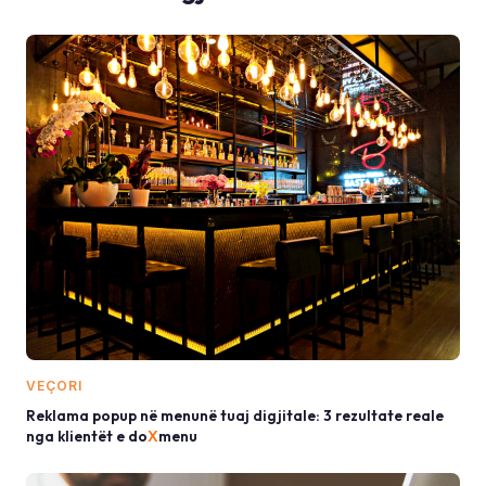
VEÇORI
Reklama popup në menunë tuaj digjitale: 3 rezultate reale
nga klientët e do
X
menu