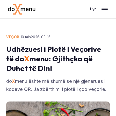
Hyr
VEÇORI
10
min
2026-03-15
Udhëzuesi i Plotë i Veçorive
të do
X
menu: Gjithçka që
Duhet të Dini
do
X
menu është më shumë se një gjenerues i
kodeve QR. Ja zbërthimi i plotë i çdo veçorie.