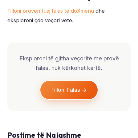
Filloni provën tuaj falas të do
X
menu
dhe
eksploroni çdo veçori vetë.
Eksploroni të gjitha veçoritë me provë
falas, nuk kërkohet kartë.
Filloni Falas →
Postime të Ngjashme