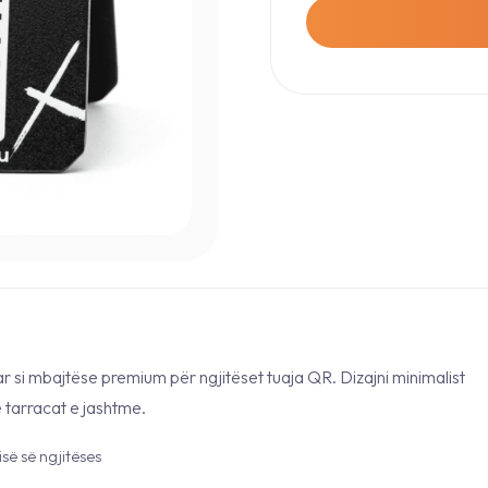
r si mbajtëse premium për ngjitëset tuaja QR. Dizajni minimalist
 tarracat e jashtme.
së së ngjitëses