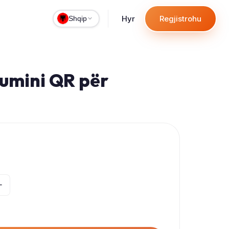
Hyr
Regjistrohu
Shqip
umini QR për
+