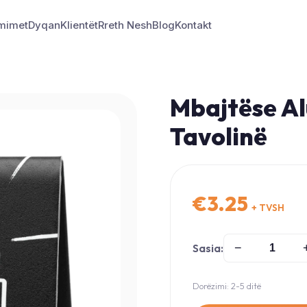
mimet
Dyqan
Klientët
Rreth Nesh
Blog
Kontakt
Mbajtëse Al
Tavolinë
€
3.25
+ TVSH
Sasia:
−
Dorëzimi: 2-5 ditë