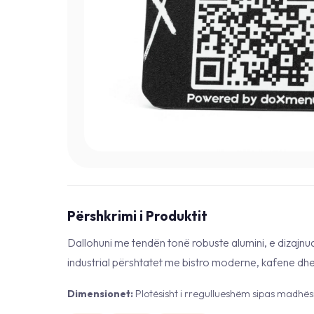
Përshkrimi i Produktit
Dallohuni me tendën tonë robuste alumini, e dizajnua
industrial përshtatet me bistro moderne, kafene dhe
Dimensionet:
Plotësisht i rregullueshëm sipas madhësi