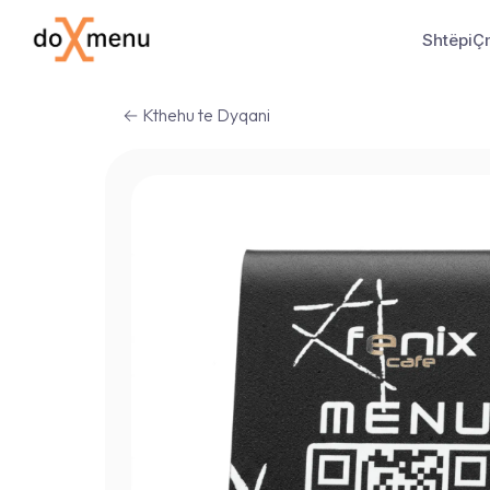
Shtëpi
Ç
← Kthehu te Dyqani