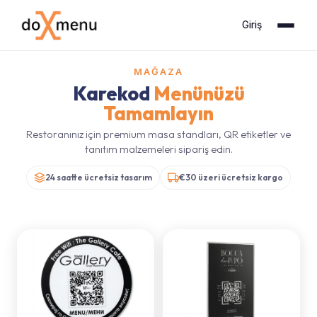
Giriş
MAĞAZA
Karekod
Menünüzü
Tamamlayın
Restoranınız için premium masa standları, QR etiketler ve
tanıtım malzemeleri sipariş edin.
24 saatte ücretsiz tasarım
€30 üzeri ücretsiz kargo