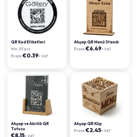
QR Kod Etiketleri
Ahşap QR Menü Standı
€
6.49
From
Min.
20
pcs
+ VAT
€
0.39
From
+ VAT
Ahşap ve Akrilik QR
Ahşap QR Küp
Tutucu
€
2.45
From
+ VAT
€
8.15
+ VAT