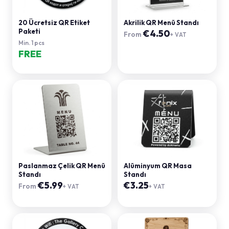
20 Ücretsiz QR Etiket
Akrilik QR Menü Standı
Paketi
€
4.50
From
+ VAT
Min.
1
pcs
FREE
Paslanmaz Çelik QR Menü
Alüminyum QR Masa
Standı
Standı
€
5.99
€
3.25
From
+ VAT
+ VAT