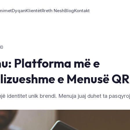
mimet
Dyqan
Klientët
Rreth Nesh
Blog
Kontakt
10
u: Platforma më e
lizueshme e Menusë QR
një identitet unik brendi. Menuja juaj duhet ta pasqyro