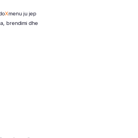
do
X
menu ju jep
tja, brendimi dhe