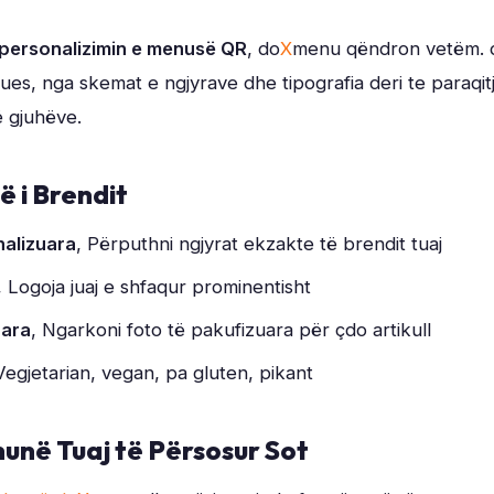
personalizimin e menusë QR
, do
X
menu qëndron vetëm. 
ijues, nga skemat e ngjyrave dhe tipografia deri te paraqi
 gjuhëve.
të i Brendit
nalizuara
, Përputhni ngjyrat ekzakte të brendit tuaj
, Logoja juaj e shfaqur prominentisht
uara
, Ngarkoni foto të pakufizuara për çdo artikull
Vegjetarian, vegan, pa gluten, pikant
unë Tuaj të Përsosur Sot