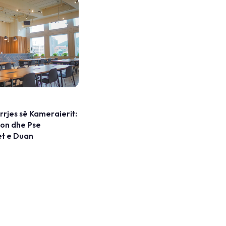
irrjes së Kameraierit:
non dhe Pse
et e Duan