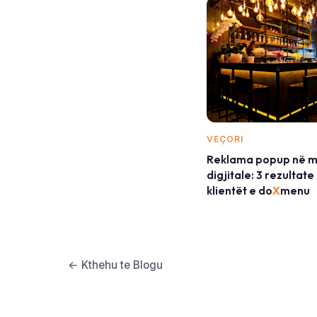
VEÇORI
Reklama popup në m
digjitale: 3 rezultat
klientët e do
X
menu
← Kthehu te Blogu