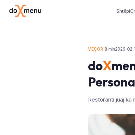
Shtëpi
Ç
VEÇORI
8
min
2026-02-
do
X
men
Persona
Restoranti juaj ka 