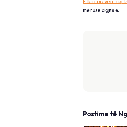
Filloni provën tuaj f
menusë digjitale.
Postime të N