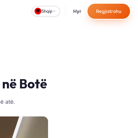
Hyr
Regjistrohu
Shqip
 në Botë
jë atë.