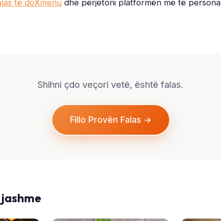
alas të do
X
menu
dhe përjetoni platformën më të persona
Shihni çdo veçori vetë, është falas.
Fillo Provën Falas →
gjashme