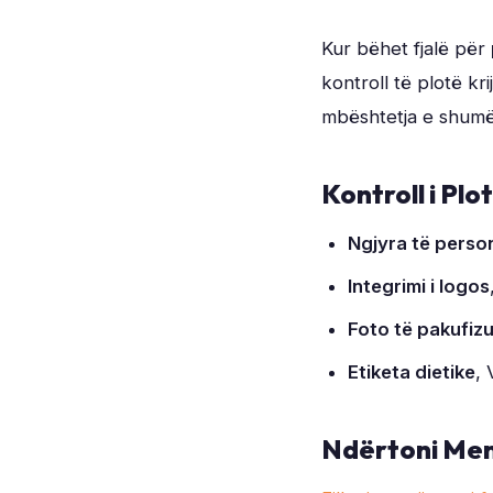
Kur bëhet fjalë për
kontroll të plotë kr
mbështetja e shumë
Kontroll i Plo
Ngjyra të perso
Integrimi i logos
Foto të pakufiz
Etiketa dietike
, 
Ndërtoni Men