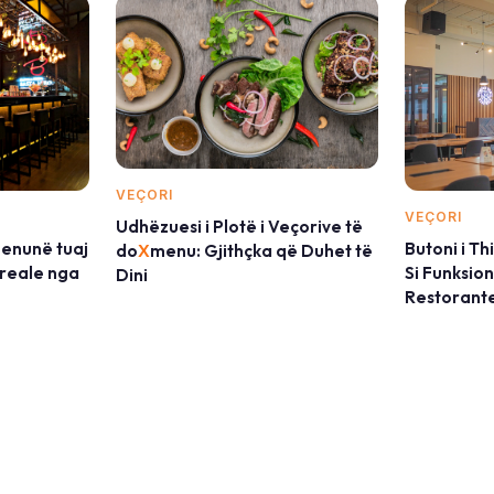
VEÇORI
VEÇORI
Udhëzuesi i Plotë i Veçorive të
enunë tuaj
Butoni i Th
do
X
menu: Gjithçka që Duhet të
e reale nga
Si Funksio
Dini
Restorant