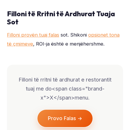
Filloni të Rritni të Ardhurat Tuaja
Sot
Filloni provën tuaj falas
sot. Shikoni
opsionet tona
të çmimeve
, ROI-ja është e menjëhershme.
Filloni të rritni të ardhurat e restorantit
tuaj me do<span class="brand-
x">X</span>menu.
Provo Falas →