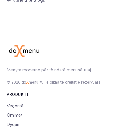
← Kthehu te Blogu
Mënyra moderne për të ndarë menunë tuaj.
© 2026 do
X
menu ®. Të gjitha të drejtat e rezervuara.
PRODUKTI
Veçoritë
Çmimet
Dyqan