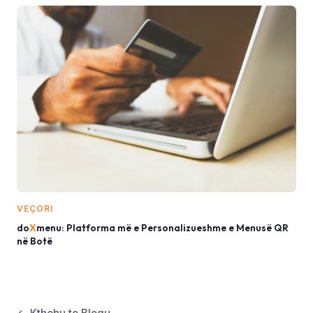
VEÇORI
do
X
menu: Platforma më e Personalizueshme e Menusë QR
në Botë