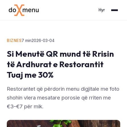
Hyr
BIZNES
7
min
2026-03-04
Si Menutë QR mund të Rrisin
të Ardhurat e Restorantit
Tuaj me 30%
Restorantet që përdorin menu digjitale me foto
shohin vlera mesatare porosie që rriten me
€3–€7 për mik.