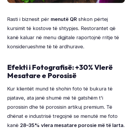
Rasti i biznesit për
menutë QR
shkon përtej
kursimit të kostove të shtypjes. Restorantet që
kanë kaluar në menu digjitale raportojnë rritje të
konsiderueshme të të ardhurave.
Efekti i Fotografisë: +30% Vlerë
Mesatare e Porosisë
Kur klientët mund të shohin foto të bukura të
pjatave, ata janë shumë më të gatshëm t'i
porosisin dhe të porosisin artikuj premium. Të
dhënat e industrisë tregojnë se menutë me foto
kanë
28–35% vlera mesatare porosie më të larta
.