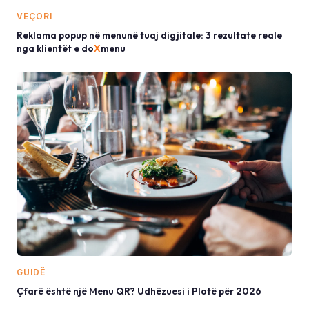
VEÇORI
Reklama popup në menunë tuaj digjitale: 3 rezultate reale
nga klientët e do
X
menu
GUIDË
Çfarë është një Menu QR? Udhëzuesi i Plotë për 2026