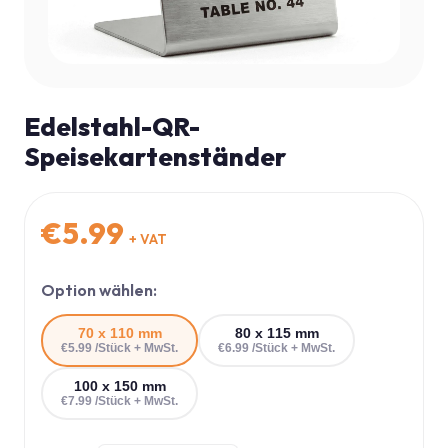
Edelstahl-QR-
Speisekartenständer
€
5.99
+ VAT
Option wählen:
70 x 110 mm
80 x 115 mm
€
5.99
/Stück + MwSt.
€
6.99
/Stück + MwSt.
100 x 150 mm
€
7.99
/Stück + MwSt.