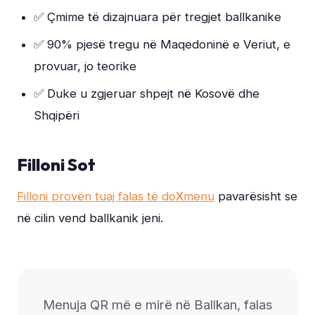
✅ Çmime të dizajnuara për tregjet ballkanike
✅ 90% pjesë tregu në Maqedoninë e Veriut, e
provuar, jo teorike
✅ Duke u zgjeruar shpejt në Kosovë dhe
Shqipëri
Filloni Sot
Filloni provën tuaj falas të do
X
menu
pavarësisht se
në cilin vend ballkanik jeni.
Menuja QR më e mirë në Ballkan, falas