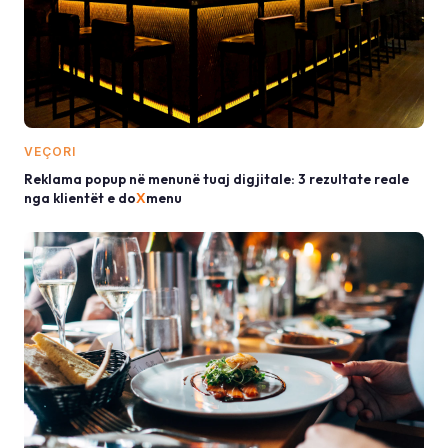
VEÇORI
Reklama popup në menunë tuaj digjitale: 3 rezultate reale
nga klientët e do
X
menu