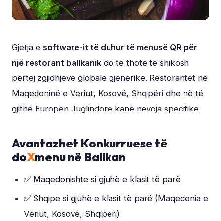
Gjetja e
software-it të duhur të menusë QR për
një restorant ballkanik
do të thotë të shikosh
përtej zgjidhjeve globale gjenerike. Restorantet në
Maqedoninë e Veriut, Kosovë, Shqipëri dhe në të
gjithë Europën Juglindore kanë nevoja specifike.
Avantazhet Konkurruese të
do
X
menu në Ballkan
✅ Maqedonishte si gjuhë e klasit të parë
✅ Shqipe si gjuhë e klasit të parë (Maqedonia e
Veriut, Kosovë, Shqipëri)