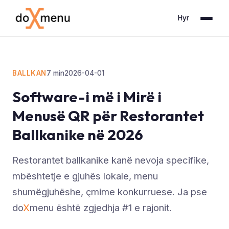
Hyr
BALLKAN
7
min
2026-04-01
Software-i më i Mirë i
Menusë QR për Restorantet
Ballkanike në 2026
Restorantet ballkanike kanë nevoja specifike,
mbështetje e gjuhës lokale, menu
shumëgjuhëshe, çmime konkurruese. Ja pse
do
X
menu është zgjedhja #1 e rajonit.