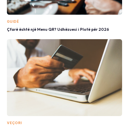
GUIDË
Çfarë është një Menu QR? Udhëzuesi i Plotë për 2026
VEÇORI