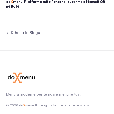
do
X
menu: Platforma më e Personalizueshme e Menusë QR
në Botë
← Kthehu te Blogu
Mënyra moderne për të ndarë menunë tuaj.
© 2026 do
X
menu ®. Të gjitha të drejtat e rezervuara.