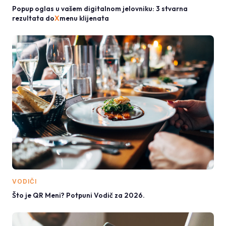
Popup oglas u vašem digitalnom jelovniku: 3 stvarna
rezultata do
X
menu klijenata
VODIČI
Što je QR Meni? Potpuni Vodič za 2026.