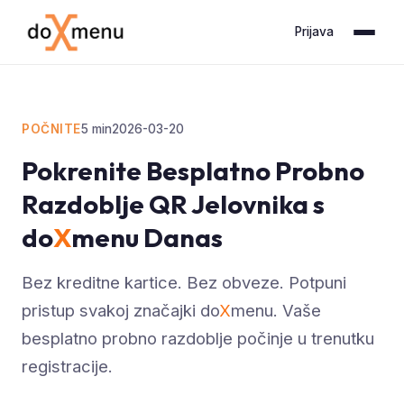
Prijava
POČNITE
5
min
2026-03-20
Pokrenite Besplatno Probno
Razdoblje QR Jelovnika s
do
X
menu Danas
Bez kreditne kartice. Bez obveze. Potpuni
pristup svakoj značajki do
X
menu. Vaše
besplatno probno razdoblje počinje u trenutku
registracije.