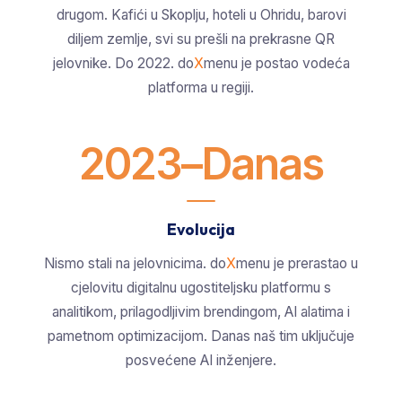
drugom. Kafići u Skoplju, hoteli u Ohridu, barovi
diljem zemlje, svi su prešli na prekrasne QR
jelovnike. Do 2022. do
X
menu je postao vodeća
platforma u regiji.
2023–Danas
Evolucija
Nismo stali na jelovnicima. do
X
menu je prerastao u
cjelovitu digitalnu ugostiteljsku platformu s
analitikom, prilagodljivim brendingom, AI alatima i
pametnom optimizacijom. Danas naš tim uključuje
posvećene AI inženjere.