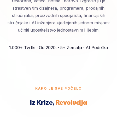
restorana, kafića, hotela i barova. Izgradio ju je
strastven tim dizajnera, programera, prodajnih
stručnjaka, proizvodnih specijalista, financijskih
stručnjaka i AI inženjera ujedinjenih jednom misijom:
učiniti ugostiteljstvo jednostavnim i lijepim.
1.000+ Tvrtki · Od 2020. · 5+ Zemalja · AI Podrška
KAKO JE SVE POČELO
Iz Krize,
Revolucija