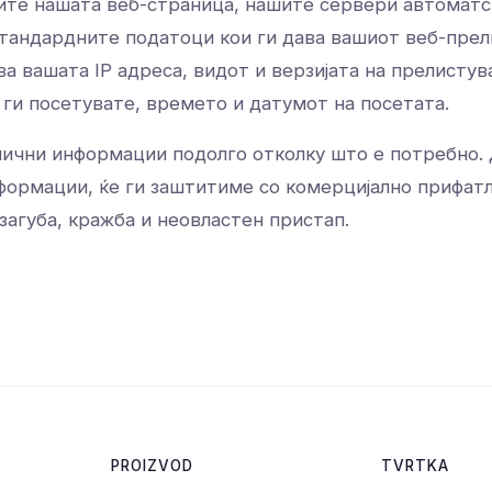
етите нашата веб-страница, нашите сервери автоматс
тандардните податоци кои ги дава вашиот веб-прел
а вашата IP адреса, видот и верзијата на прелистув
 ги посетувате, времето и датумот на посетата.
лични информации подолго отколку што е потребно. 
формации, ќе ги заштитиме со комерцијално прифат
загуба, кражба и неовластен пристап.
PROIZVOD
TVRTKA