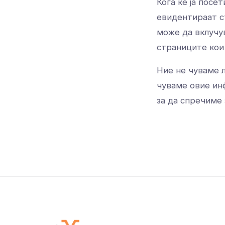
Кога ќе ја пос
евидентираат с
може да вклучув
страниците кои
Ние не чуваме 
чуваме овие ин
за да спречиме 