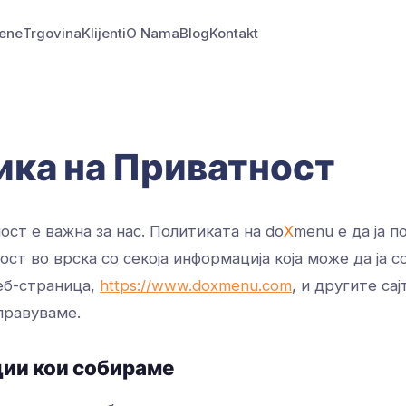
jene
Trgovina
Klijenti
O Nama
Blog
Kontakt
ика на Приватност
ст е важна за нас. Политиката на do
X
menu е да ја 
ст во врска со секоја информација која може да ја 
еб-страница,
https://www.doxmenu.com
, и другите сај
правуваме.
ции кои собираме