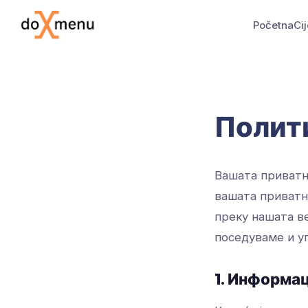
Početna
Ci
Полит
Вашата приватно
вашата приватно
преку нашата в
поседуваме и у
1. Информа