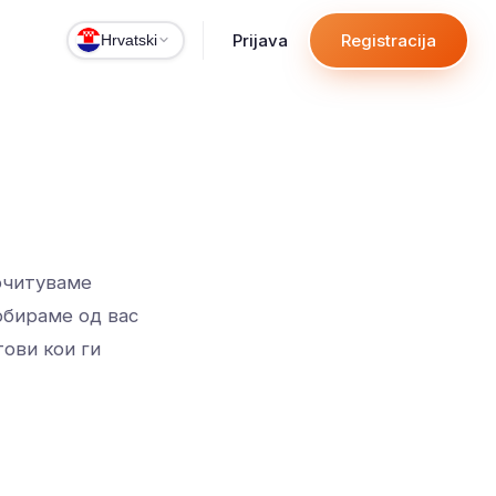
Prijava
Registracija
Hrvatski
почитуваме
собираме од вас
тови кои ги