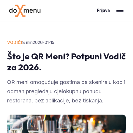
Prijava
VODIČI
8
min
2026-01-15
Što je QR Meni? Potpuni Vodič
za 2026.
QR meni omogućuje gostima da skeniraju kod i
odmah pregledaju cjelokupnu ponudu
restorana, bez aplikacije, bez tiskanja.