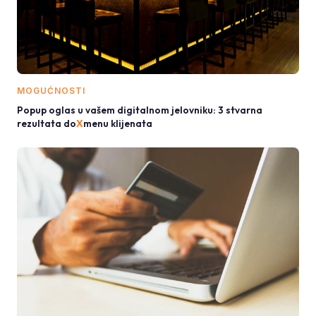
MOGUĆNOSTI
Popup oglas u vašem digitalnom jelovniku: 3 stvarna
rezultata do
X
menu klijenata