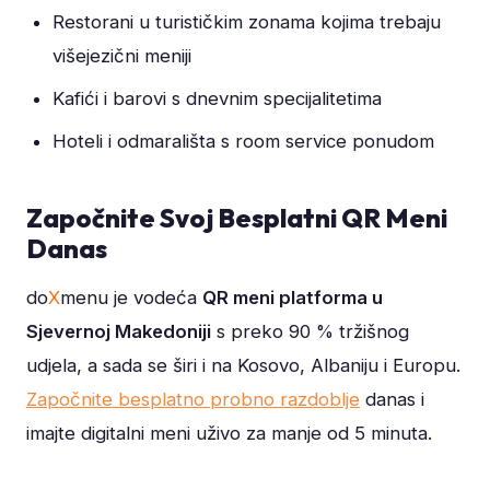
Restorani u turističkim zonama kojima trebaju
višejezični meniji
Kafići i barovi s dnevnim specijalitetima
Hoteli i odmarališta s room service ponudom
Započnite Svoj Besplatni QR Meni
Danas
do
X
menu je vodeća
QR meni platforma u
Sjevernoj Makedoniji
s preko 90 % tržišnog
udjela, a sada se širi i na Kosovo, Albaniju i Europu.
Započnite besplatno probno razdoblje
danas i
imajte digitalni meni uživo za manje od 5 minuta.