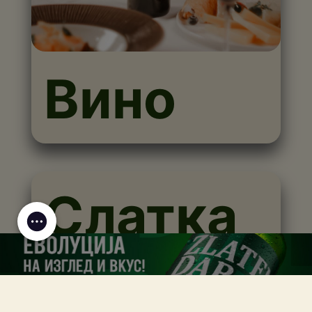
Вино
Слатка
куќа