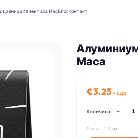
одавница
Клиенти
За Нас
Блог
Контакт
Алуминиум
Маса
€
3.25
+ ДДВ
Количина:
−
Достава: 2-5 дена