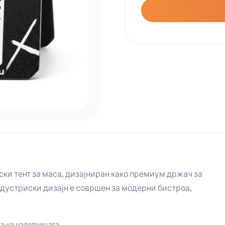
ки тент за маса, дизајниран како премиум држач за
устриски дизајн е совршен за модерни бистроа,
а на налепницата