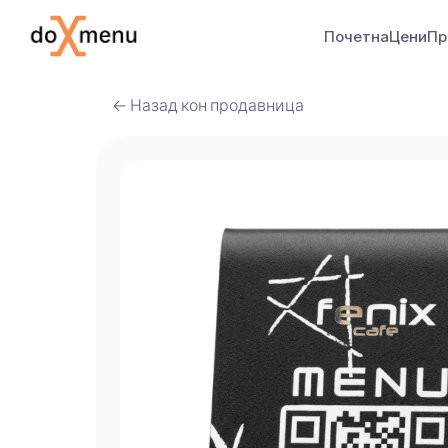
Почетна
Цени
Пр
← Назад кон продавница