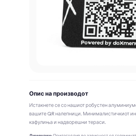
Опис на производот
Истакнете се со нашиот робустен алуминиумс
вашите QR налепници. Минималистичкиот инд
кафулиња и надворешни тераси.
Димензии
:
Прилагодлив во зависност од големинат