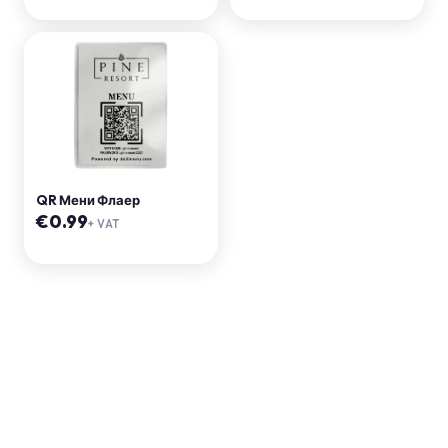
QR Мени Флаер
€
0.99
+ VAT