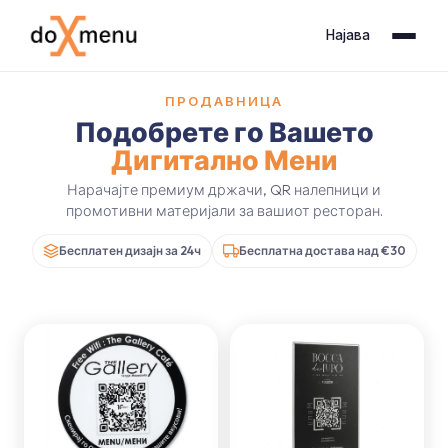
Најава
ПРОДАВНИЦА
Подобрете го Вашето
Дигитално Мени
Нарачајте премиум држачи, QR налепници и
промотивни материјали за вашиот ресторан.
Бесплатен дизајн за 24ч
Бесплатна достава над €30