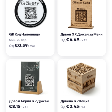
QR Код Налепници
Дрвен QR Држач за Мени
€
6.49
Од
Мин.
20
пар.
+ VAT
€
0.39
Од
+ VAT
Дрво и Акрил QR Држач
Дрвена QR Коцка
€
8.15
€
2.45
Од
+ VAT
+ VAT