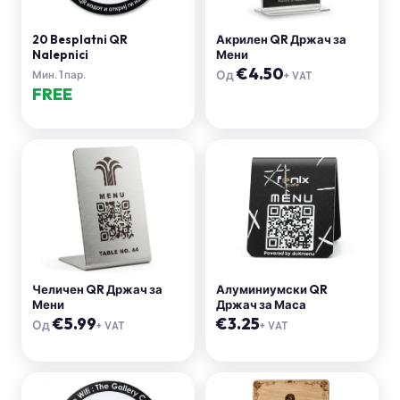
20 Besplatni QR
Акрилен QR Држач за
Nalepnici
Мени
€
4.50
Од
Мин.
1
пар.
+ VAT
FREE
Челичен QR Држач за
Алуминиумски QR
Мени
Држач за Маса
€
5.99
€
3.25
Од
+ VAT
+ VAT