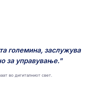
ата големина, заслужува
но за управување."
аат во дигиталниот свет.