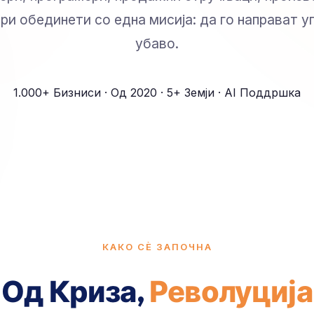
ри обединети со една мисија: да го направат 
убаво.
1.000+ Бизниси · Од 2020 · 5+ Земји · AI Поддршка
КАКО СÈ ЗАПОЧНА
Од Криза,
Револуција