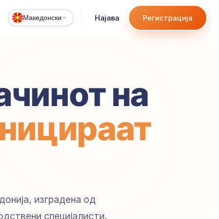
Најава
Регистрација
Македонски
ачинот на
уницираат
донија, изградена од
одствени специјалисти,