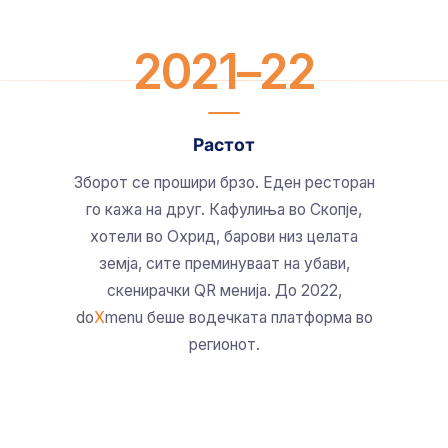
2021–22
Растот
Зборот се прошири брзо. Еден ресторан
го кажа на друг. Кафулиња во Скопје,
хотели во Охрид, барови низ целата
земја, сите преминуваат на убави,
скенирачки QR менија. До 2022,
do
X
menu беше водечката платформа во
регионот.