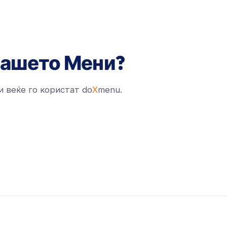
Вашето Мени?
и веќе го користат do
X
menu.