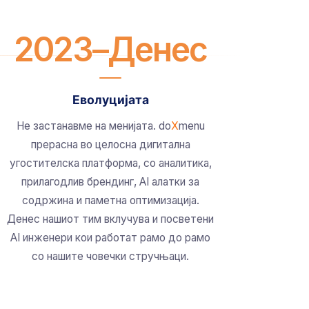
2023–Денес
Еволуцијата
Не застанавме на менијата. do
X
menu
прерасна во целосна дигитална
угостителска платформа, со аналитика,
прилагодлив брендинг, AI алатки за
содржина и паметна оптимизација.
Денес нашиот тим вклучува и посветени
AI инженери кои работат рамо до рамо
со нашите човечки стручњаци.