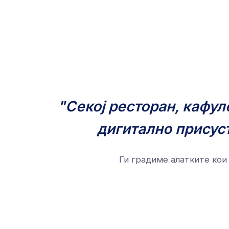
"Секој ресторан, кафул
дигитално присуст
Ги градиме алатките кои