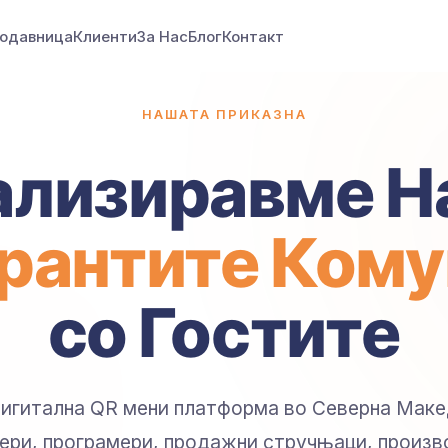
одавница
Клиенти
За Нас
Блог
Контакт
НАШАТА ПРИКАЗНА
ализиравме Н
рантите Ком
со Гостите
 дигитална QR мени платформа во Северна Маке
нери, програмери, продажни стручњаци, произв