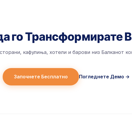
да го Трансформирате 
сторани, кафулиња, хотели и барови низ Балканот ко
Започнете Бесплатно
Погледнете Демо
→