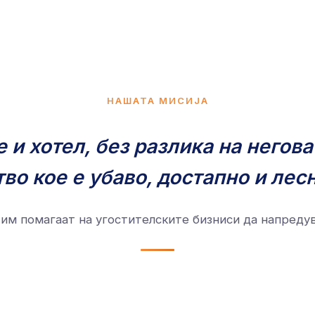
НАШАТА МИСИЈА
е и хотел, без разлика на негов
во кое е убаво, достапно и лес
 им помагаат на угостителските бизниси да напредув