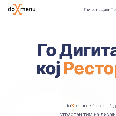
Почетна
Цени
Пр
Го Дигит
кој
Ресто
do
X
menu е бројот 1
страстен тим на дизај