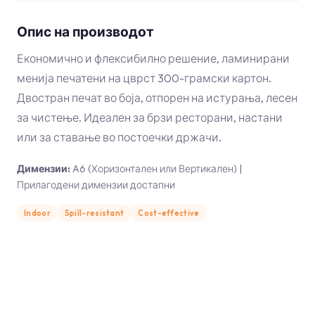
Опис на производот
Економично и флексибилно решение, ламинирани
менија печатени на цврст 300-грамски картон.
Двостран печат во боја, отпорен на истурања, лесен
за чистење. Идеален за брзи ресторани, настани
или за ставање во постоечки држачи.
Димензии
:
A6 (Хоризонтален или Вертикален) |
Прилагодени димензии достапни
Indoor
Spill-resistant
Cost-effective