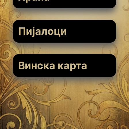
Пијалоци
Винска карта