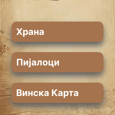
Храна
Пијалоци
Винска Карта