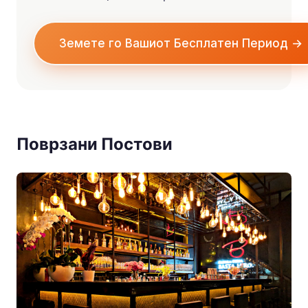
Земете го Вашиот Бесплатен Период →
Поврзани Постови