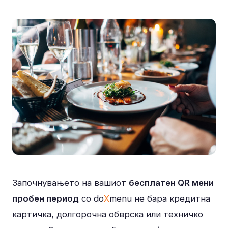
Започнувањето на вашиот
бесплатен QR мени
пробен период
со do
X
menu не бара кредитна
картичка, долгорочна обврска или техничко