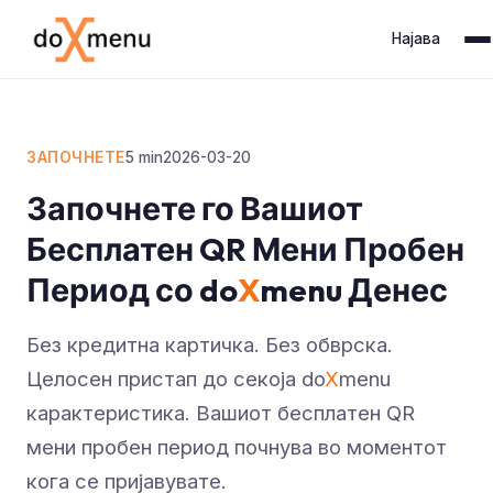
Најава
ЗАПОЧНЕТЕ
5
min
2026-03-20
Започнете го Вашиот
Бесплатен QR Мени Пробен
Период со do
X
menu Денес
Без кредитна картичка. Без обврска.
Целосен пристап до секоја do
X
menu
карактеристика. Вашиот бесплатен QR
мени пробен период почнува во моментот
кога се пријавувате.