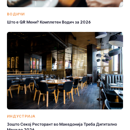
ВОДИЧИ
Што е QR Мени? Комплетен Водич за 2026
ИНДУСТРИЈА
Зошто Секој Ресторант во Македонија Треба Дигитално
Мени во 2026